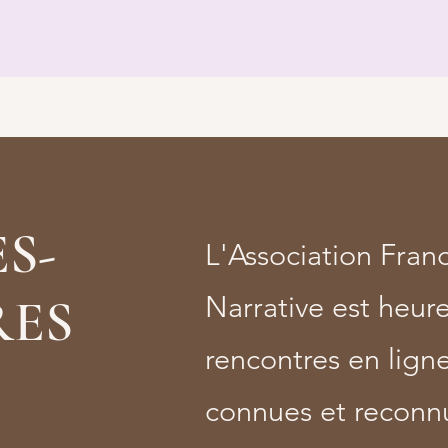
S-
L'Association Fra
ES
Narrative est heur
rencontres en lign
connues et recon