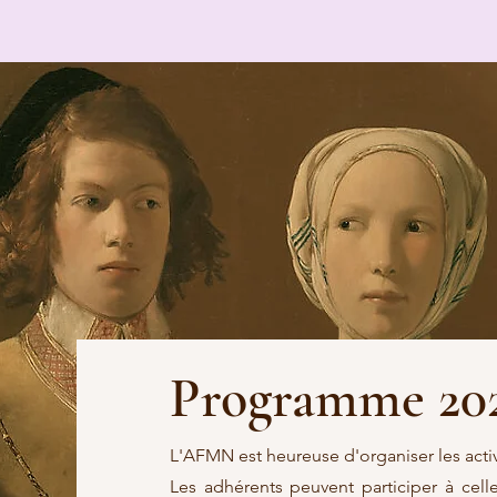
BIENVENUE
QUI SOMMES-NOUS
Programme 202
L'AFMN est heureuse d'organiser les activ
Les adhérents peuvent participer à celle