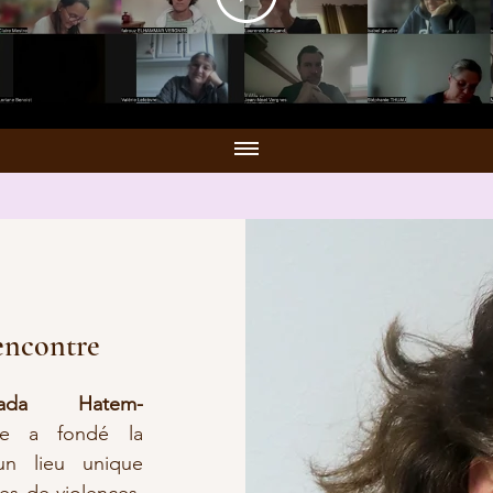
encontre
ada Hatem-
lle a fondé la
n lieu unique
es de violences.